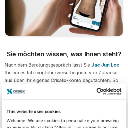
Sie möchten wissen, was Ihnen steht?
Nach dem Beratungsgespräch lässt Sie
Jae Jun Lee
Ihr neues Ich möglicherweise bequem von Zuhause
aus über Ihr eigenes Crisalix-Konto begutachten. So
können Sie Freunde und Familie an Ihrem potentiellen
neuen Erscheinungsbild teilhaben lassen und zweite
Meinungen einholen.
This website uses cookies
Lernen Sie Ihr neues Ich kennen!
Welcome! We use cookies to personalize your browsing
experience. By clicking "Allow all," you agree to our use