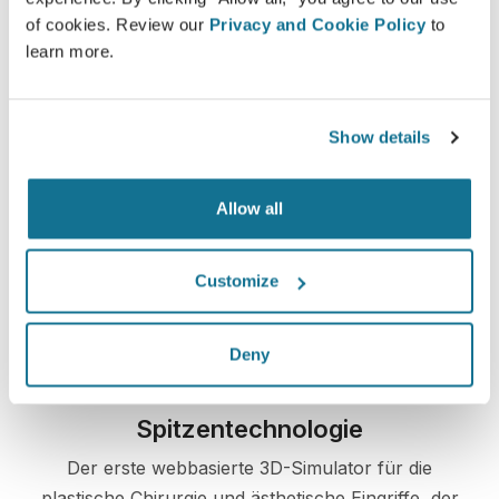
of cookies. Review our
Privacy and Cookie Policy
to
learn more.
Einfach und sicher
Show details
Crisalix hat sich dazu verpflichtet, Ihre
Privatsphäre zu jeder Zeit zu schützen. Unsere
Allow all
Server sind allesamt vollständig verschlüsselt,
wodurch die Sicherheit und der Schutz Ihrer
Customize
Daten garantiert werden.
Deny
Spitzentechnologie
Der erste webbasierte 3D-Simulator für die
plastische Chirurgie und ästhetische Eingriffe, der