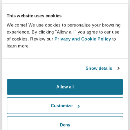
This website uses cookies
Zuversichtlich
Welcome! We use cookies to personalize your browsing
experience. By clicking "Allow all," you agree to our use
Patienten treffen leichter eine Entscheidung,
of cookies. Review our
Privacy and Cookie Policy
to
wenn sie in den Entscheidungsprozess
learn more.
miteinbezogen werden.
Show details
Zufrieden
Allow all
100% der Frauen gaben an, entweder zufrieden
oder sehr zufrieden mit dem Ergebnis ihrer
Customize
Operation zu sein, nachdem sie vor dem Eingriff
eine Crisalix 3D-Simulation gesehen hatten.*
Deny