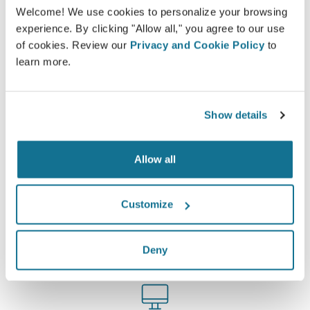
teilhaben lassen und zweite Meinungen einholen.
Welcome! We use cookies to personalize your browsing
experience. By clicking "Allow all," you agree to our use
Lernen Sie Ihr neues Ich kennen!
of cookies. Review our
Privacy and Cookie Policy
to
learn more.
Show details
Einfach und sicher
Allow all
Crisalix hat sich dazu verpflichtet, Ihre
Privatsphäre zu jeder Zeit zu schützen. Unsere
Server sind allesamt vollständig verschlüsselt,
Customize
wodurch die Sicherheit und der Schutz Ihrer
Daten garantiert werden.
Deny