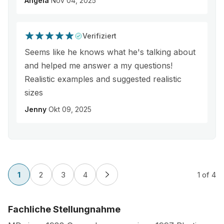
Angela
Nov 04, 2025
Verifiziert
Seems like he knows what he's talking about
and helped me answer a my questions!
Realistic examples and suggested realistic
sizes
Jenny
Okt 09, 2025
1
2
3
4
1
of 4
Fachliche Stellungnahme