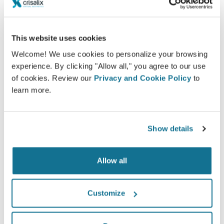
Crisalix ist ein innovatives Hilfsmittel, das die
Kommunikation zwischen Ärzten und Patienten
This website uses cookies
verbessert. Die vernetzte Plattform stärkt die
Beziehung zwischen Patienten und ihren Ärzten.
Welcome! We use cookies to personalize your browsing
experience. By clicking "Allow all," you agree to our use
of cookies. Review our
Privacy and Cookie Policy
to
learn more.
Informiert
Show details
Mithilfe von Crisalix kann Patienten das mögliche
Ergebnis ihres gewünschten Eingriffes anhand
Allow all
einer dreidimensionalen Simulation ihres Körpers
vor Augen geführt werden.
Customize