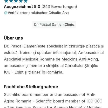
Ausgezeichnet 5.0
(243 Bewertungen)
Verifizierter praktischer Crisalix-Arzt
Dr. Pascal Dameh Clinic
Über uns
Dr. Pascal Dameh este specialist în chirurgie plastică și
estetică, trainer și speaker internațional, Ambasador al
Asociației Medicale Române de Medicină Anti-Aging,
ambasador și membru științific al Consiliului Științific
ICC - Egipt și trainer în România.
Fachliche Stellungnahme
Scientific board member and ambassador of Anti-
Aging Romania - Scientific board member of ICC (ICC
– The Egyptian Society for Woman Health) - Member