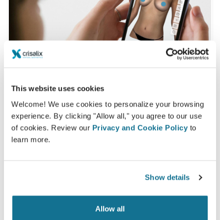
This website uses cookies
Welcome! We use cookies to personalize your browsing
Sie möchten wissen, was Ihnen steht?
experience. By clicking "Allow all," you agree to our use
Nach dem Beratungsgespräch lässt Sie
Dr Dr. Pascal
of cookies. Review our
Privacy and Cookie Policy
to
Dameh
Ihr neues Ich möglicherweise bequem von
learn more.
Zuhause aus über Ihr eigenes Crisalix-Konto
begutachten. So können Sie Freunde und Familie an
Show details
Ihrem potentiellen neuen Erscheinungsbild teilhaben
lassen und zweite Meinungen einholen.
Allow all
Lernen Sie Ihr neues Ich kennen!