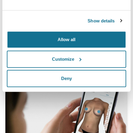
Operation zu sein, nachdem sie vor dem Eingriff
eine Crisalix 3D-Simulation gesehen hatten.*
Show details
*Online-Befragung von Brustvergrößerungspatientinnen, die
Allow all
sich zwischen Mai 2010 und September 2011 einer Operation in
der Schweiz unterzogen haben.
Customize
Deny