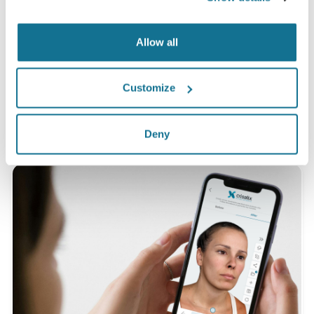
Operation zu sein, nachdem sie vor dem Eingriff
eine Crisalix 3D-Simulation gesehen hatten.*
Allow all
*Online-Befragung von Brustvergrößerungspatientinnen, die
Customize
sich zwischen Mai 2010 und September 2011 einer Operation in
der Schweiz unterzogen haben.
Deny