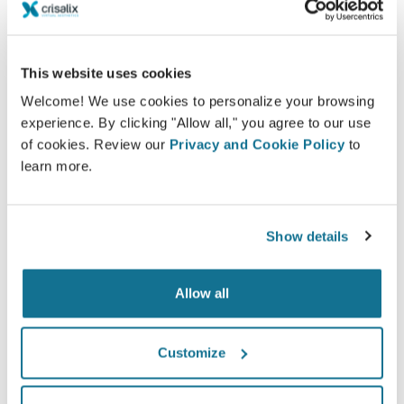
Sie möchten wissen, was Ihnen steht?
Nach dem Beratungsgespräch lässt Sie
Dra. Yaneth
This website uses cookies
Prada Castellanos
Ihr neues Ich möglicherweise
bequem von Zuhause aus über Ihr eigenes Crisalix-
Welcome! We use cookies to personalize your browsing
Konto begutachten. So können Sie Freunde und
experience. By clicking "Allow all," you agree to our use
of cookies. Review our
Privacy and Cookie Policy
to
Familie an Ihrem potentiellen neuen Erscheinungsbild
learn more.
teilhaben lassen und zweite Meinungen einholen.
Lernen Sie Ihr neues Ich kennen!
Show details
Allow all
Einfach und sicher
Customize
Crisalix hat sich dazu verpflichtet, Ihre