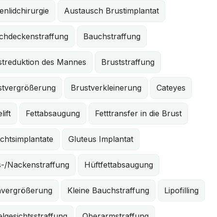
nlidchirurgie
Austausch Brustimplantat
chdeckenstraffung
Bauchstraffung
streduktion des Mannes
Bruststraffung
stvergrößerung
Brustverkleinerung
Cateyes
lift
Fettabsaugung
Fetttransfer in die Brust
chtsimplantate
Gluteus Implantat
s-/Nackenstraffung
Hüftfettabsaugung
nvergrößerung
Kleine Bauchstraffung
Lipofilling
elgesichtsstraffung
Oberarmstraffung