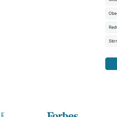
Obe
Redu
Stir