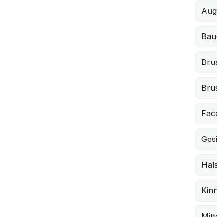
Auge
Bau
Bru
Bru
Face
Gesi
Hal
Kin
Mitt