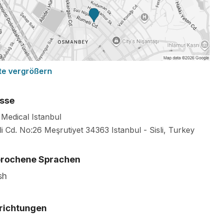
te vergrößern
sse
Medical Istanbul
i Cd. No:26 Meşrutiyet
34363
Istanbul
-
Sisli
,
Turkey
rochene Sprachen
sh
richtungen