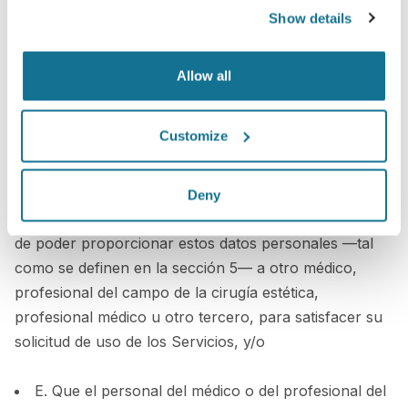
Show details
D. Que con el fin de ofrecer el más alto nivel de
servicio, Crisalix puede, por su propia voluntad o en
base a su demanda, revocar la solicitud de enviar sus
Allow all
datos personales —tal como se definen en la sección
5— a un médico, profesional del campo de la cirugía
Customize
estética, profesional médico u otro tercero si la
persona en cuestión no responde a su solicitud dentro
de un plazo razonable y utilizando los Servicios.
Deny
Generalmente este plazo será de 48 horas, con el fin
de poder proporcionar estos datos personales —tal
como se definen en la sección 5— a otro médico,
profesional del campo de la cirugía estética,
profesional médico u otro tercero, para satisfacer su
solicitud de uso de los Servicios, y/o
E. Que el personal del médico o del profesional del