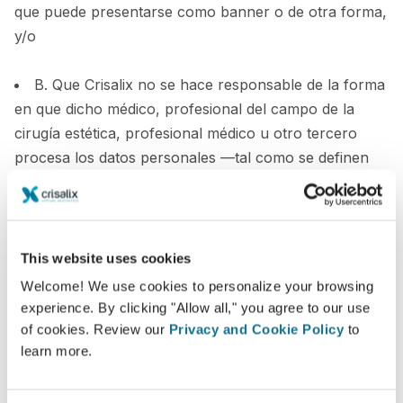
que puede presentarse como banner o de otra forma,
y/o
B. Que Crisalix no se hace responsable de la forma
en que dicho médico, profesional del campo de la
cirugía estética, profesional médico u otro tercero
procesa los datos personales —tal como se definen
en la sección 5— que usted le proporciona o las
imágenes 3D generadas por Crisalix, y/o
C. Que Crisalix no puede garantizar que se
This website uses cookies
concrete una cita con el médico, profesional del
Welcome! We use cookies to personalize your browsing
campo de la cirugía estética, profesional médico u
experience. By clicking "Allow all," you agree to our use
otro tercero cuyos servicios o tratamientos médicos
of cookies. Review our
Privacy and Cookie Policy
to
se muestran o a los que se hace referencia en el sitio
learn more.
web que contiene la invitación, y/o