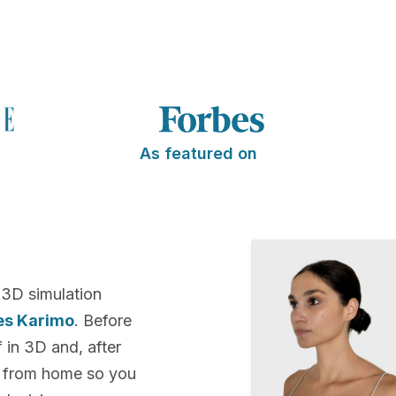
As featured on
 3D simulation
ees Karimo
. Before
f in 3D and, after
k from home so you