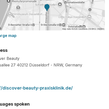
arge map
ess
ver Beauty
sallee 27
40212
Düsseldorf
-
NRW
,
Germany
//discover-beauty-praxisklinik.de/
uages spoken