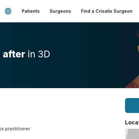
Patients
Surgeons
Find a Crisalix Surgeon
d
after
in 3D
Loca
ix practitioner