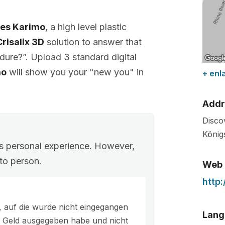
ees Karimo
, a high level plastic
Crisalix 3D
solution to answer that
dure?”. Upload 3 standard digital
mo
will show you your "new you" in
+ enl
Addr
Disco
König
’s personal experience. However,
to person.
Web
http:
, auf die wurde nicht eingegangen
Lang
iel Geld ausgegeben habe und nicht