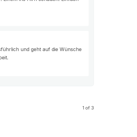
usführlich und geht auf die Wünsche
eit.
1
of 3