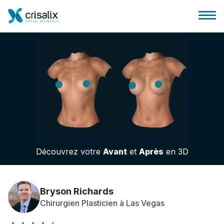
Accueil chirurgiens
Plateforme commerciale 3D
Découvrez votre
Avant
et
Après
en 3D
Forfait
Avis des patients
Bryson Richards
Chirurgien Plasticien à Las Vegas