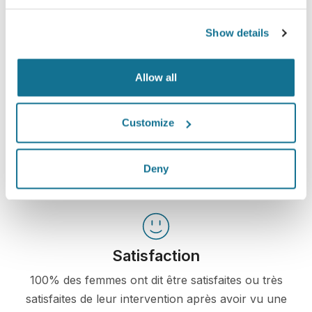
Crisalix permet d'éduquer les patients sur des
potentiels résultats d'interventions grâce à une
Show details
simulation 3D de leur propre corps ou visage.
Allow all
Customize
Confiance
Une implication dans le processus de décision
Deny
aide les patients à faire leur choix
Satisfaction
100% des femmes ont dit être satisfaites ou très
satisfaites de leur intervention après avoir vu une