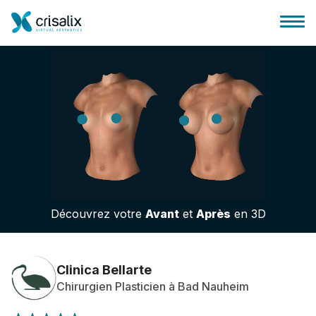
Accueil chirurgiens
Plateforme commerciale 3D
Découvrez votre
Avant
et
Après
en 3D
Forfait
Avis des patients
Clinica Bellarte
Chirurgien Plasticien à Bad Nauheim