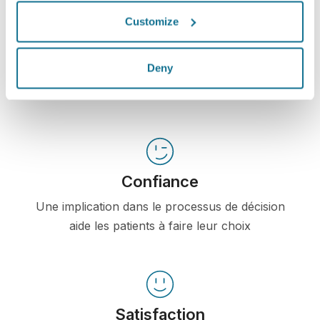
Customize
Informations détaillées
Crisalix permet d'éduquer les patients sur des
Deny
potentiels résultats d'interventions grâce à une
simulation 3D de leur propre corps ou visage.
Confiance
Une implication dans le processus de décision
aide les patients à faire leur choix
Satisfaction