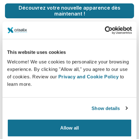
Découvrez votre nouvelle apparence dès
maintenant !
This website uses cookies
Hausse du niveau de prise en charge
Welcome! We use cookies to personalize your browsing
experience. By clicking "Allow all," you agree to our use
des patients
of cookies. Review our
Privacy and Cookie Policy
to
Crisalix est un outil novateur qui vise à améliorer la
learn more.
communication entre les médecins et les patients. La
plateforme d’interconnexion améliore la relation entre
les patients et les médecins.
Show details
Allow all