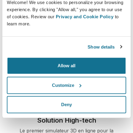
Découvrez votre nouvelle apparence dès
Welcome! We use cookies to personalize your browsing
maintenant !
experience. By clicking "Allow all," you agree to our use
of cookies. Review our
Privacy and Cookie Policy
to
learn more.
Show details
Facilité et fiabilité
Crisalix s’engage à protéger votre vie privée à
Allow all
chaque instant. Nos serveurs sont entièrement
cryptés. Vos informations restent donc
sécurisées et privées
Customize
Deny
Solution High-tech
Le premier simulateur 3D en ligne pour la