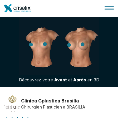
Accueil chirurgiens
Plateforme commerciale 3D
Découvrez votre
Avant
et
Après
en 3D
Forfait
Avis des patients
Clínica Cplastica Brasília
Chirurgien Plasticien à BRASILIA