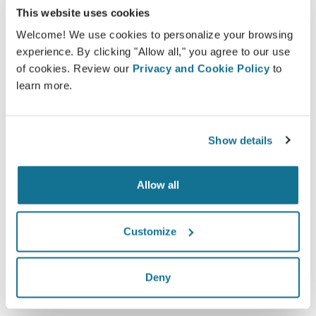
This website uses cookies
Welcome! We use cookies to personalize your browsing
experience. By clicking "Allow all," you agree to our use
of cookies. Review our
Privacy and Cookie Policy
to
learn more.
Show details
Allow all
Customize
Deny
Vous souhaitez découvrir ce qui vous
convient le mieux ?