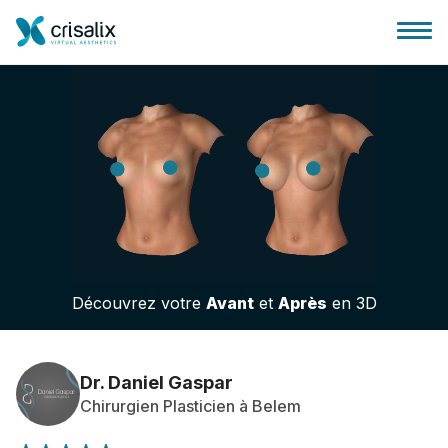
Accueil chirurgiens
Plateforme commerciale 3D
Découvrez votre
Avant
et
Après
en 3D
Forfait
Avis des patients
Dr. Daniel Gaspar
Chirurgien Plasticien à Belem