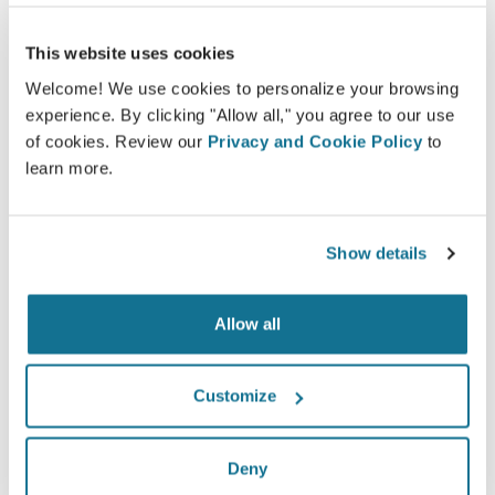
Lors de votre prochain rendez-vous, vous serez en
mesure de découvrir votre nouvelle apparence tout
This website uses cookies
en obtenant les conseils de la part de
Dr David Pincus
Welcome! We use cookies to personalize your browsing
experience. By clicking "Allow all," you agree to our use
Consultation 3D pour le visage
of cookies. Review our
Privacy and Cookie Policy
to
Consultation 3D pour la poitrine
learn more.
Consultation 3D pour le corps
Show details
Découvrez votre nouvelle apparence dès
maintenant !
Allow all
Customize
Hausse du niveau de prise en charge
Deny
des patients