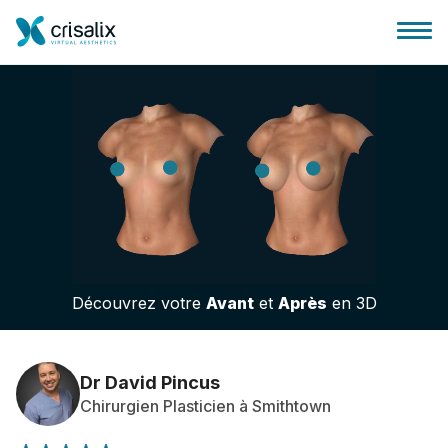
Accueil chirurgiens
Plateforme commerciale 3D
Découvrez votre
Avant
et
Après
en 3D
Forfait
Avis des patients
Dr David Pincus
Chirurgien Plasticien à Smithtown