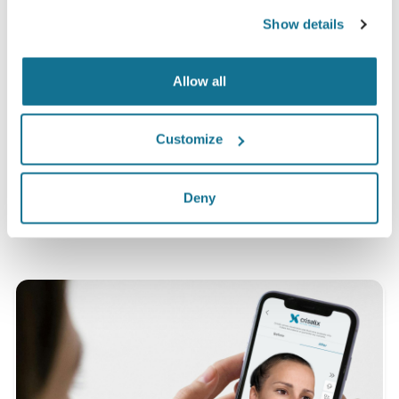
Satisfaction
Show details
100% des femmes ont dit être satisfaites ou très
satisfaites de leur intervention après avoir vu une
Allow all
simulation 3D Crisalix au préalable*
Customize
*Etude en ligne menée auprès de patientes opérées entre
mai 2010 et septembre 2011 en Suisse pour une augmentation
Deny
mammaire.