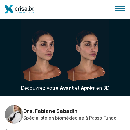
Accueil chirurgiens
Plateforme commerciale 3D
Découvrez votre
Avant
et
Après
en 3D
Forfait
Avis des patients
Dra. Fabiane Sabadin
Spécialiste en biomédecine à Passo Fundo