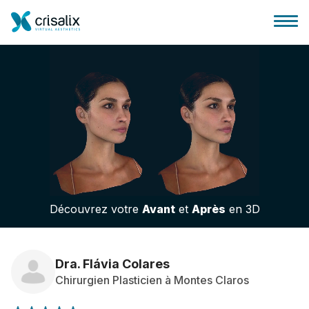
Accueil chirurgiens
Plateforme commerciale 3D
Découvrez votre
Avant
et
Après
en 3D
Forfait
Avis des patients
Dra. Flávia Colares
Chirurgien Plasticien à Montes Claros