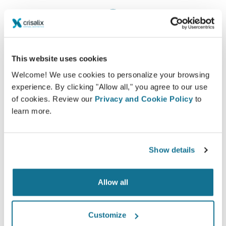
Satisfaction
100% des femmes ont dit être satisfaites ou très
This website uses cookies
satisfaites de leur intervention après avoir vu une
Welcome! We use cookies to personalize your browsing
simulation 3D Crisalix au préalable*
experience. By clicking "Allow all," you agree to our use
of cookies. Review our
Privacy and Cookie Policy
to
learn more.
*Etude en ligne menée auprès de patientes opérées entre
mai 2010 et septembre 2011 en Suisse pour une augmentation
mammaire.
Show details
Allow all
Customize