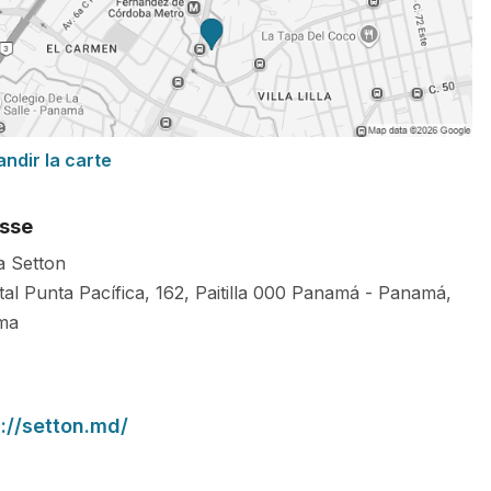
andir la carte
sse
a Setton
al Punta Pacífica, 162, Paitilla
000
Panamá
-
Panamá
,
ma
://setton.md/