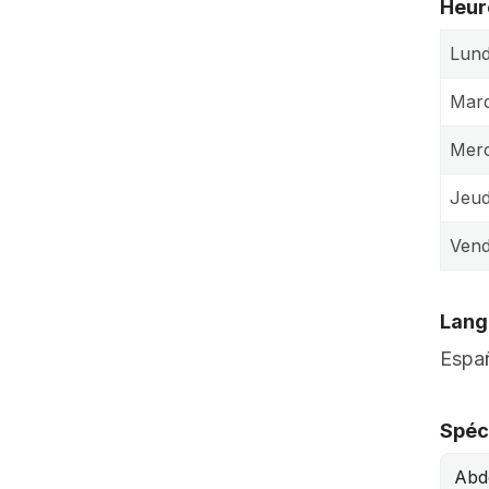
Heur
Lund
Mard
Merc
Jeud
Vend
Lang
Españ
Spéci
Abd