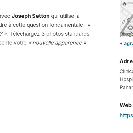
 avec
Joseph Setton
qui utilise la
dre à cette question fondamentale :
«
? »
. Téléchargez 3 photos standards
sente votre
« nouvelle apparence »
+ agr
Adre
Clínic
Hospit
Pana
Web
https