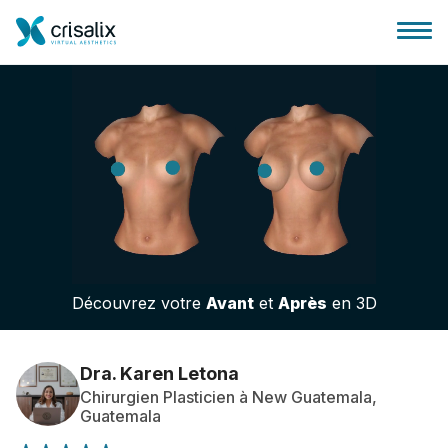
Accueil chirurgiens
Plateforme commerciale 3D
Découvrez votre
Avant
et
Après
en 3D
Forfait
Avis des patients
Dra. Karen Letona
Chirurgien Plasticien à New Guatemala,
Guatemala