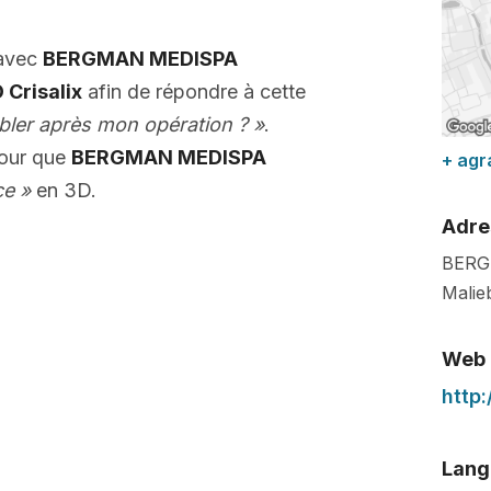
 avec
BERGMAN MEDISPA
 Crisalix
afin de répondre à cette
bler après mon opération ? »
.
pour que
BERGMAN MEDISPA
+ agr
ce »
en 3D.
Adre
BERG
Malie
Web
http
Lang