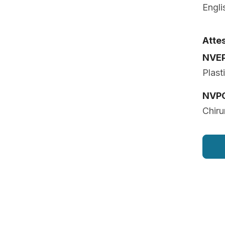
Engli
Attes
NVE
Plast
NVP
Chiru