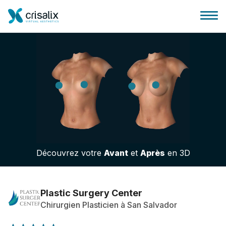
Accueil chirurgiens
Plateforme commerciale 3D
Découvrez votre
Avant
et
Après
en 3D
Forfait
Avis des patients
Plastic Surgery Center
Chirurgien Plasticien à San Salvador