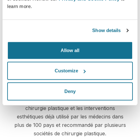
learn more.
Facilité et fiabilité
Crisalix s’engage à protéger votre vie privée à
Show details
chaque instant. Nos serveurs sont entièrement
cryptés. Vos informations restent donc
sécurisées et privées
Allow all
Customize
Solution High-tech
Deny
Le premier simulateur 3D en ligne pour la
chirurgie plastique et les interventions
esthétiques déjà utilisé par les médecins dans
plus de 100 pays et recommandé par plusieurs
sociétés de chirurgie plastique.