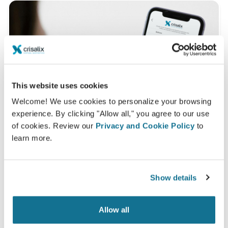
This website uses cookies
Welcome! We use cookies to personalize your browsing
experience. By clicking "Allow all," you agree to our use
of cookies. Review our
Privacy and Cookie Policy
to
learn more.
Vous souhaitez découvrir ce qui vous
Show details
convient le mieux ?
Après la consultation,
Dra. Mariana Bouvier
peut
Allow all
vous donner un accès pour visualiser vos simulations