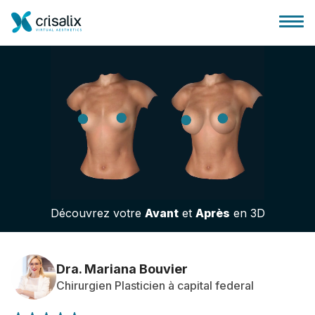
Accueil chirurgiens
Plateforme commerciale 3D
Découvrez votre
Avant
et
Après
en 3D
Forfait
Avis des patients
Dra. Mariana Bouvier
Chirurgien Plasticien à capital federal