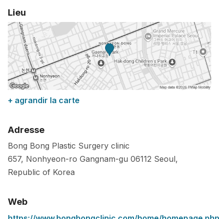
Lieu
+ agrandir la carte
Adresse
Bong Bong Plastic Surgery clinic
657, Nonhyeon-ro Gangnam-gu
06112
Seoul
,
Republic of Korea
Web
https://www.bongbongclinic.com/home/homepage.ph