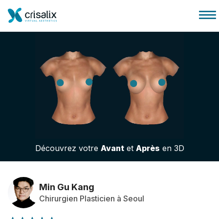
Accueil chirurgiens
Plateforme commerciale 3D
Découvrez votre
Avant
et
Après
en 3D
Forfait
Avis des patients
Min Gu Kang
Chirurgien Plasticien à Seoul