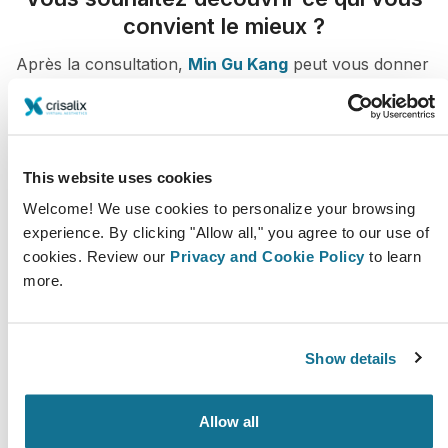
convient le mieux ?
Après la consultation,
Min Gu Kang
peut vous donner
un accès pour visualiser vos simulations depuis votre
domicile grâce à votre compte Crisalix. Cela vous
permettra de partager ces images avec votre famille et
vos amis.
This website uses cookies
Welcome! We use cookies to personalize your browsing
Découvrez votre nouvelle apparence dès
experience. By clicking "Allow all," you agree to our use of
maintenant !
cookies. Review our
Privacy and Cookie Policy
to learn
more.
Show details
Facilité et fiabilité
Crisalix s’engage à protéger votre vie privée à
Allow all
chaque instant. Nos serveurs sont entièrement