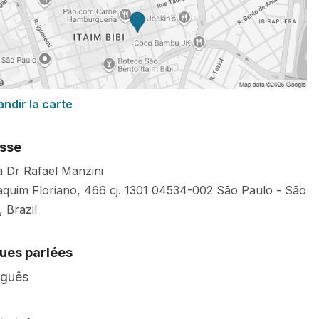
andir la carte
sse
ca Dr Rafael Manzini
aquim Floriano, 466 cj. 1301
04534-002
São Paulo
-
São
,
Brazil
ues parlées
uguês