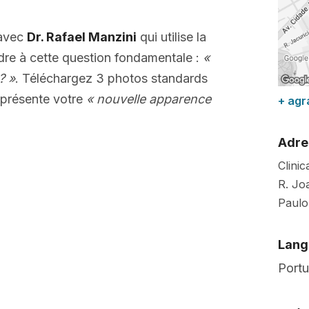
 avec
Dr. Rafael Manzini
qui utilise la
dre à cette question fondamentale :
«
? »
. Téléchargez 3 photos standards
présente votre
« nouvelle apparence
+ agr
Adre
Clini
R. Jo
Paulo
Lang
Port