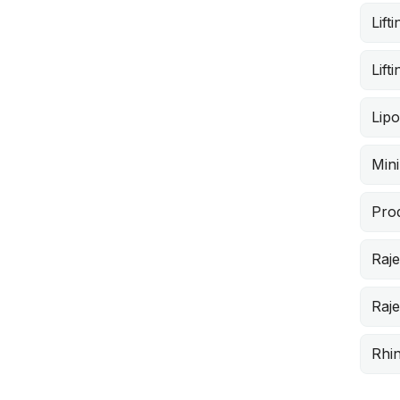
Lift
Lift
Lipo
Mini
Pro
Raj
Raj
Rhin