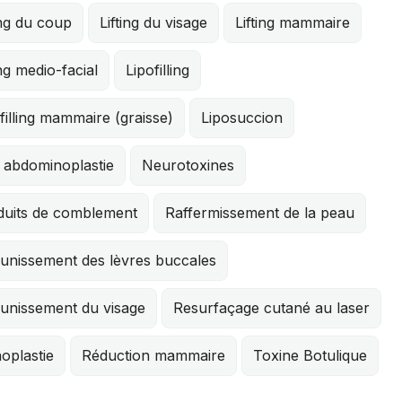
ing du coup
Lifting du visage
Lifting mammaire
ing medio-facial
Lipofilling
filling mammaire (graisse)
Liposuccion
 abdominoplastie
Neurotoxines
duits de comblement
Raffermissement de la peau
eunissement des lèvres buccales
eunissement du visage
Resurfaçage cutané au laser
oplastie
Réduction mammaire
Toxine Botulique