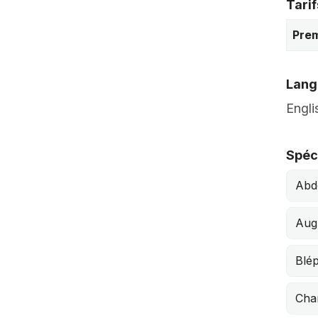
Tarif
Prem
Lang
Engli
Spéci
Abd
Aug
Blép
Cha