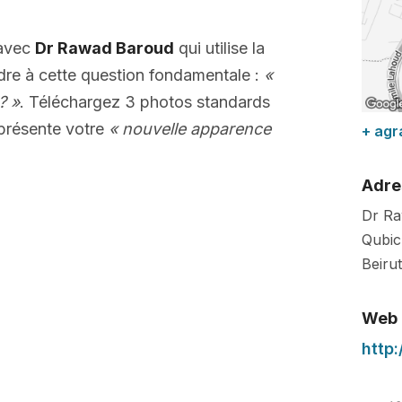
 avec
Dr Rawad Baroud
qui utilise la
dre à cette question fondamentale :
«
? »
. Téléchargez 3 photos standards
présente votre
« nouvelle apparence
+ agr
Adre
Dr R
Qubic 
Beirut
Web
http: