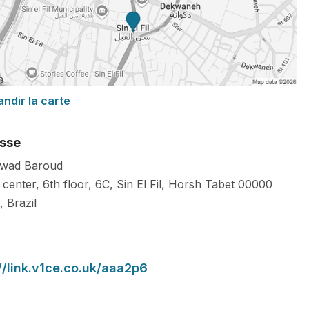
andir la carte
sse
awad Baroud
center, 6th floor, 6C, Sin El Fil, Horsh Tabet
00000
,
Brazil
//link.v1ce.co.uk/aaa2p6