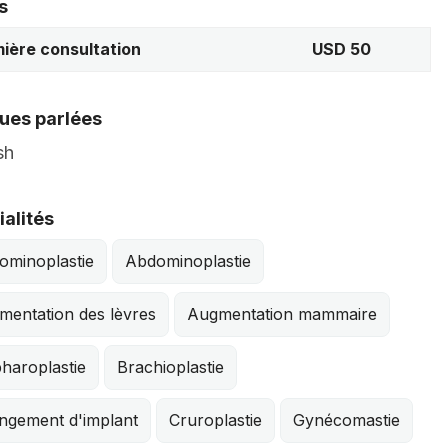
s
ière consultation
USD 50
ues parlées
sh
alités
ominoplastie
Abdominoplastie
mentation des lèvres
Augmentation mammaire
haroplastie
Brachioplastie
ngement d'implant
Cruroplastie
Gynécomastie