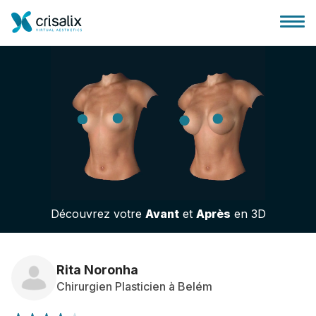
Accueil chirurgiens
Plateforme commerciale 3D
Découvrez votre
Avant
et
Après
en 3D
Forfait
Avis des patients
Rita Noronha
Chirurgien Plasticien à Belém