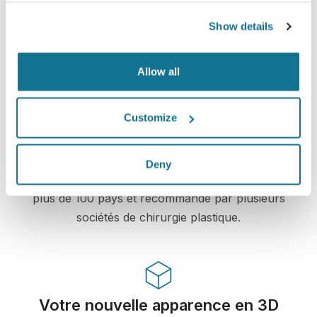
cryptés. Vos informations restent donc
Show details
sécurisées et privées
Allow all
Solution High-tech
Customize
Le premier simulateur 3D en ligne pour la
chirurgie plastique et les interventions
Deny
esthétiques déjà utilisé par les médecins dans
plus de 100 pays et recommandé par plusieurs
sociétés de chirurgie plastique.
Votre nouvelle apparence en 3D