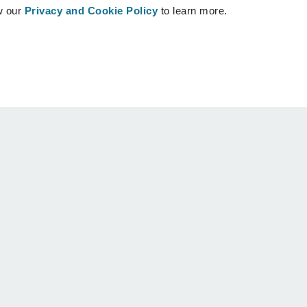
w our
Privacy and Cookie Policy
to learn more.
Patients
Assistance
Accueil des patients
Nous contacter
Trouver un chirurgien Crisalix
Centre d'aide
Communauté