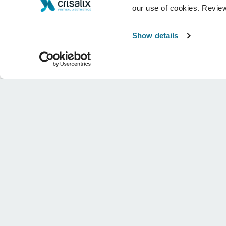
our use of cookies. Revie
Show details
L’entreprise
Chirurgiens
Qui sommes-nous ?
Accueil des chirurgiens
Carrières
Responsable commercial 3D
Actualités
Forfaits chirurgien
Publications
Avis des patients
Événements
Customer Stories