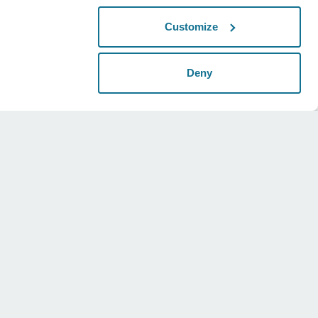
Customize
Deny
Mentions légales
Social
Conditions universelles
Instagram
Politique de confidentialité
Twitter
Déclarations relatives à la sécurité
Youtube
HIPAA
Paramètres des cookies