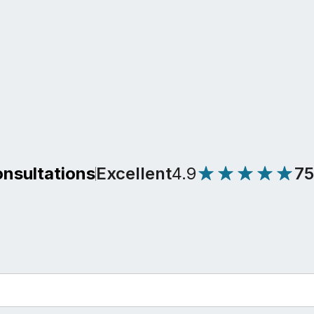
Excellent
4.9
7
onsultations