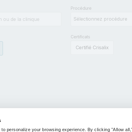
results.
Procédure
Certificats
Certifié Crisalix
s
 personalize your browsing experience. By clicking "Allow all,