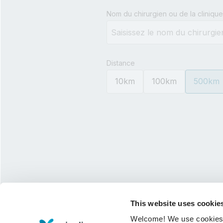
Type 3 or more characters for 
Nom du chirurgien ou de la clinique
Distance
10km
100km
500km
This website uses cookie
Welcome! We use cookies to