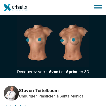
Accueil chirurgiens
Plateforme commerciale 3D
Découvrez votre
Avant
et
Après
en 3D
Forfait
Avis des patients
Steven Teitelbaum
Chirurgien Plasticien à Santa Monica