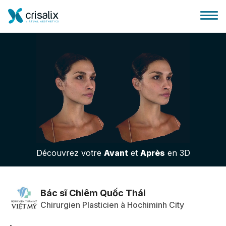
Accueil chirurgiens
Plateforme commerciale 3D
Découvrez votre
Avant
et
Après
en 3D
Forfait
Avis des patients
Bác sĩ Chiêm Quốc Thái
Chirurgien Plasticien à Hochiminh City