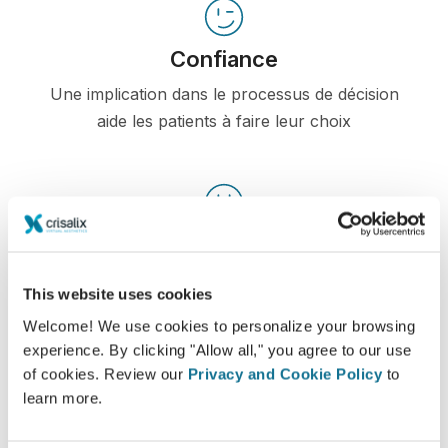
Confiance
Une implication dans le processus de décision
aide les patients à faire leur choix
Satisfaction
100% des femmes ont dit être satisfaites ou très
This website uses cookies
satisfaites de leur intervention après avoir vu une
Welcome! We use cookies to personalize your browsing
simulation 3D Crisalix au préalable*
experience. By clicking "Allow all," you agree to our use
of cookies. Review our
Privacy and Cookie Policy
to
learn more.
*Etude en ligne menée auprès de patientes opérées entre
mai 2010 et septembre 2011 en Suisse pour une augmentation