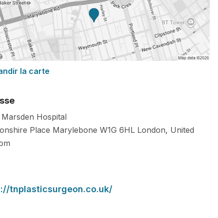
andir la carte
sse
 Marsden Hospital
onshire Place Marylebone
W1G 6HL
London
,
United
dom
://tnplasticsurgeon.co.uk/