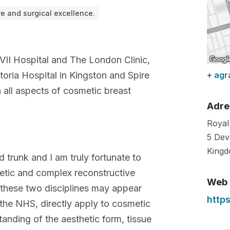
re and surgical excellence.
 VII Hospital and The London Clinic,
oria Hospital in Kingston and Spire
+ agr
n all aspects of cosmetic breast
Adre
Royal
5 Dev
King
nd trunk and I am truly fortunate to
metic and complex reconstructive
Web
e these two disciplines may appear
https
n the NHS, directly apply to cosmetic
anding of the aesthetic form, tissue