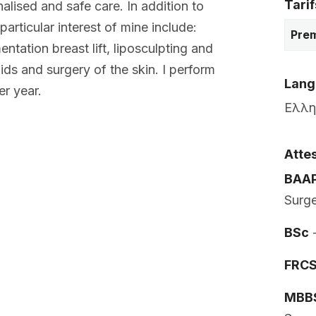
Tarif
alised and safe care. In addition to
articular interest of mine include:
Prem
tation breast lift, liposculpting and
ids and surgery of the skin. I perform
Lang
er year.
Ελλην
Attes
BAA
Surg
BSc
-
FRCS 
MBBS