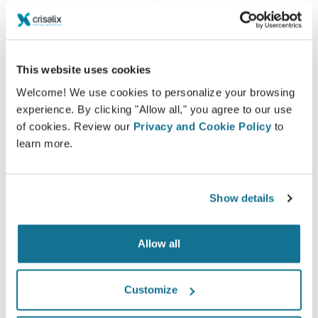
Satisfaction
100% des femmes ont dit être satisfaites ou très
satisfaites de leur intervention après avoir vu une
This website uses cookies
simulation 3D Crisalix au préalable*
Welcome! We use cookies to personalize your browsing
experience. By clicking "Allow all," you agree to our use
of cookies. Review our
Privacy and Cookie Policy
to
*Etude en ligne menée auprès de patientes opérées entre
learn more.
mai 2010 et septembre 2011 en Suisse pour une augmentation
mammaire.
Show details
Allow all
Customize