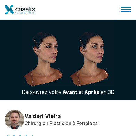
Accueil chirurgiens
Plateforme commerciale 3D
Découvrez votre
Avant
et
Après
en 3D
Forfait
Avis des patients
Valderi Vieira
Chirurgien Plasticien à Fortaleza