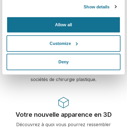
sécurisées et privées
Show details
Allow all
Solution High-tech
Customize
Le premier simulateur 3D en ligne pour la
chirurgie plastique et les interventions
Deny
esthétiques déjà utilisé par les médecins dans
plus de 100 pays et recommandé par plusieurs
sociétés de chirurgie plastique.
Votre nouvelle apparence en 3D
Découvrez à quoi vous pourrez ressembler