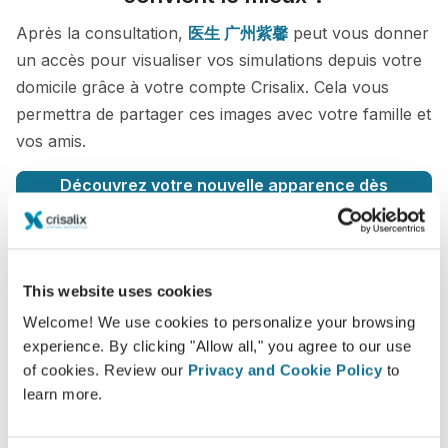
Après la consultation,
医生 广州紫馨
peut vous donner
un accès pour visualiser vos simulations depuis votre
domicile grâce à votre compte Crisalix. Cela vous
permettra de partager ces images avec votre famille et
vos amis.
Découvrez votre nouvelle apparence dès
maintenant !
This website uses cookies
Welcome! We use cookies to personalize your browsing
Facilité et fiabilité
experience. By clicking "Allow all," you agree to our use
of cookies. Review our
Privacy and Cookie Policy
to
Crisalix s’engage à protéger votre vie privée à
learn more.
chaque instant. Nos serveurs sont entièrement
cryptés. Vos informations restent donc