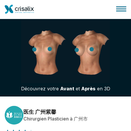
Accueil chirurgiens
Plateforme commerciale 3D
Découvrez votre
Avant
et
Après
en 3D
Forfait
Avis des patients
医生 广州紫馨
Chirurgien Plasticien à 广州市