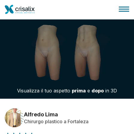
Accesso chirurghi
Piattaforma Business 3D
Visualizza il tuo aspetto
prima
e
dopo
in 3D
Piani
Recensioni dei pazienti
Alfredo Lima
Chirurgo plastico a Fortaleza