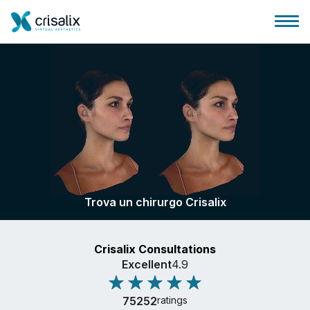
Accesso chirurghi
Piattaforma Business 3D
Trova un chirurgo Crisalix
Piani
Crisalix Consultations
Recensioni dei pazienti
Excellent
4.9
75252
ratings