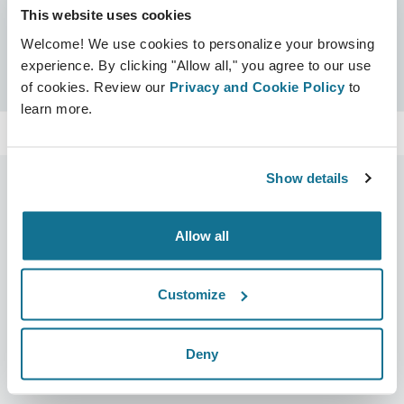
This website uses cookies
Certificati
Welcome! We use cookies to personalize your browsing
Certificato Crisalix
Cerca
experience. By clicking "Allow all," you agree to our use
of cookies. Review our
Privacy and Cookie Policy
to
learn more.
Show details
Allow all
Azienda
Chirurghi
Su di noi
Home chirurghi
Customize
Lavora con noi
Manager business 3D
Notizie
Piani dei chirurghi
Deny
Pubblicazioni
Recensioni dei pazienti