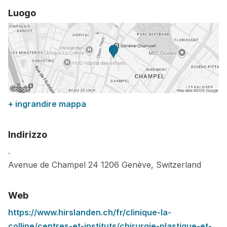
Luogo
+ ingrandire mappa
Indirizzo
.
Avenue de Champel 24
1206
Genève
,
Switzerland
Web
https://www.hirslanden.ch/fr/clinique-la-
colline/centres-et-instituts/chirurgie-plastique-et-