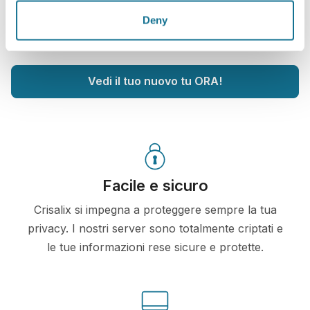
Crisalix. Questo ti permetterà di condividere le tue
Deny
simulazioni con la tua famiglia, amici o con chiunque
tu desideri.
Vedi il tuo nuovo tu ORA!
Facile e sicuro
Crisalix si impegna a proteggere sempre la tua
privacy. I nostri server sono totalmente criptati e
le tue informazioni rese sicure e protette.