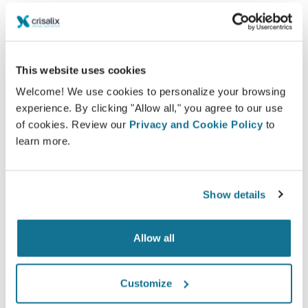
This website uses cookies
Welcome! We use cookies to personalize your browsing
experience. By clicking "Allow all," you agree to our use
of cookies. Review our
Privacy and Cookie Policy
to
learn more.
Show details
Allow all
Vuoi scoprire che cosa ti sta meglio?
Dopo la visita,
Dr Ali MODARRESSI
potrebbe lasciarti
Customize
consultare il tuo 3D da casa, tramite il tuo account