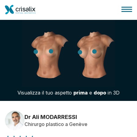
Accesso chirurghi
Piattaforma Business 3D
Visualizza il tuo aspetto
prima
e
dopo
in 3D
Piani
Recensioni dei pazienti
Dr Ali MODARRESSI
Chirurgo plastico a Genève