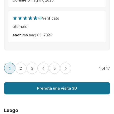
Consuelo
mag 07, 2026
Verificato
ottimale.
anonimo
mag 05, 2026
1
2
3
4
5
1
of 17
Prenota una visita 3D
Luogo