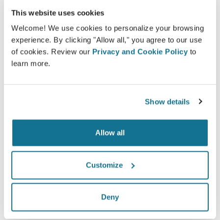
This website uses cookies
Welcome! We use cookies to personalize your browsing
Come funziona una tipica visita con
experience. By clicking "Allow all," you agree to our use
3D?
of cookies. Review our
Privacy and Cookie Policy
to
Durante la tua prossima visita, potrai visualizzare il tuo
learn more.
nuovo aspetto mentre il Dr.
Dott. Andrea
Giannitrapani
ti darà alcuni consigli preziosi.
Show details
Consulto facciale 3D
Consulto in 3D per il seno
Allow all
Consulto in 3D per il corpo
Customize
Vedi il tuo nuovo tu ORA!
Deny