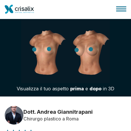
Accesso chirurghi
Piattaforma Business 3D
Visualizza il tuo aspetto
prima
e
dopo
in 3D
Piani
Recensioni dei pazienti
Dott. Andrea Giannitrapani
Chirurgo plastico a Roma