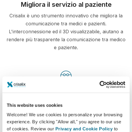
Migliora il servizio al paziente
Crisalix è uno strumento innovativo che migliora la
comunicazione tra medici e pazienti.
L'interconnessione ed il 3D visualizzabile, aiutano a
rendere più trasparente la comunicazione tra medico
e paziente.
Informato
Crisalix ti facilita la comunicazione con i pazienti
This website uses cookies
in merito ai possibili risultati dell'intervento in
base al modello 3D del loro stesso corpo
Welcome! We use cookies to personalize your browsing
experience. By clicking "Allow all," you agree to our use
of cookies. Review our
Privacy and Cookie Policy
to