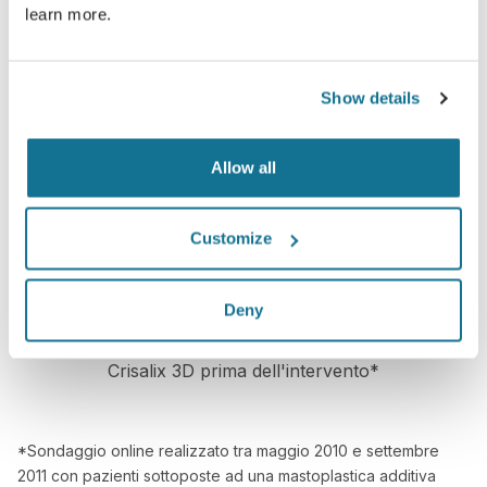
learn more.
Confidente
Show details
Coinvolgere al massimo i pazienti durante la visita
li aiuta a decidere al meglio.
Allow all
Customize
Soddisfatto
Deny
Il 100% delle donne dichiara di essere soddisfatto
o molto soddisfatto del risultato, se ha utilizzato
Crisalix 3D prima dell'intervento*
*Sondaggio online realizzato tra maggio 2010 e settembre
2011 con pazienti sottoposte ad una mastoplastica additiva