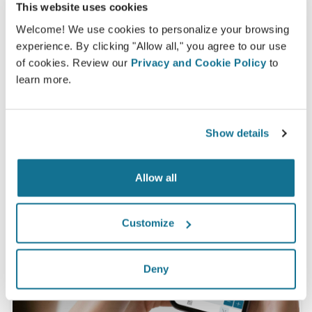
Crisalix 3D prima dell'intervento*
This website uses cookies
Welcome! We use cookies to personalize your browsing
experience. By clicking "Allow all," you agree to our use
*Sondaggio online realizzato tra maggio 2010 e settembre
of cookies. Review our
Privacy and Cookie Policy
to
2011 con pazienti sottoposte ad una mastoplastica additiva
learn more.
nello stesso periodo, in Svizzera.
Show details
Allow all
Customize
Deny