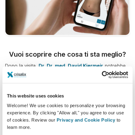
Vuoi scoprire che cosa ti sta meglio?
Dopo la visita,
Dr. Dr. med. David Kiermeir
potrebbe
lasciarti consultare il tuo 3D da casa, tramite il tuo
account Crisalix. Questo ti permetterà di condividere le
tue simulazioni con la tua famiglia, amici o con
This website uses cookies
chiunque tu desideri.
Welcome! We use cookies to personalize your browsing
experience. By clicking "Allow all," you agree to our use
Vedi il tuo nuovo tu ORA!
of cookies. Review our
Privacy and Cookie Policy
to
learn more.