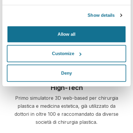
Show details
Facile e sicuro
Allow all
Crisalix si impegna a proteggere sempre la tua
privacy. I nostri server sono totalmente criptati e
le tue informazioni rese sicure e protette.
Customize
Deny
High-Tech
Primo simulatore 3D web-based per chirurgia
plastica e medicina estetica, già utilizzato da
dottori in oltre 100 e raccomandato da diverse
società di chirurgia plastica.