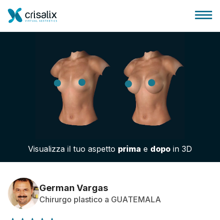
Accesso chirurghi
Piattaforma Business 3D
Visualizza il tuo aspetto
prima
e
dopo
in 3D
Piani
Recensioni dei pazienti
German Vargas
Chirurgo plastico a GUATEMALA