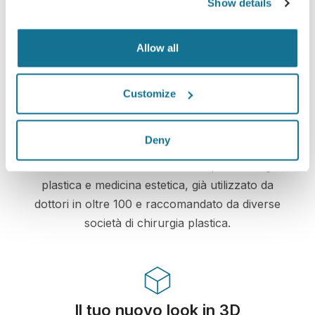
Show details
Crisalix si impegna a proteggere sempre la tua
privacy. I nostri server sono totalmente criptati e
Allow all
le tue informazioni rese sicure e protette.
Customize
High-Tech
Deny
Primo simulatore 3D web-based per chirurgia
plastica e medicina estetica, già utilizzato da
dottori in oltre 100 e raccomandato da diverse
società di chirurgia plastica.
Il tuo nuovo look in 3D