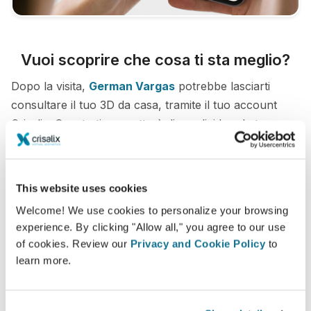
Vuoi scoprire che cosa ti sta meglio?
Dopo la visita,
German Vargas
potrebbe lasciarti
consultare il tuo 3D da casa, tramite il tuo account
Crisalix. Questo ti permetterà di condividere le tue
simulazioni con la tua famiglia, amici o con chiunque
tu desideri.
This website uses cookies
Vedi il tuo nuovo tu ORA!
Welcome! We use cookies to personalize your browsing
experience. By clicking "Allow all," you agree to our use
of cookies. Review our
Privacy and Cookie Policy
to
learn more.
Facile e sicuro