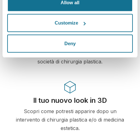
Allow all
Customize
High-Tech
Primo simulatore 3D web-based per chirurgia
Deny
plastica e medicina estetica, già utilizzato da
dottori in oltre 100 e raccomandato da diverse
società di chirurgia plastica.
Il tuo nuovo look in 3D
Scopri come potresti apparire dopo un
intervento di chirurgia plastica e/o di medicina
estetica.