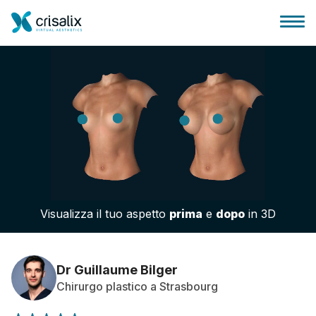
Accesso chirurghi
Piattaforma Business 3D
Visualizza il tuo aspetto
prima
e
dopo
in 3D
Piani
Recensioni dei pazienti
Dr Guillaume Bilger
Chirurgo plastico a Strasbourg