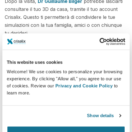
Dopo la visita,
Dr Guillaume Bilger
potrebbe lasciarti
consultare il tuo 3D da casa, tramite il tuo account
Crisalix. Questo ti permetterà di condividere le tue
simulazioni con la tua famiglia, amici o con chiunque
tu desideri.
Vedi il tuo nuovo tu ORA!
This website uses cookies
Welcome! We use cookies to personalize your browsing
experience. By clicking "Allow all," you agree to our use
of cookies. Review our
Privacy and Cookie Policy
to
Facile e sicuro
learn more.
Crisalix si impegna a proteggere sempre la tua
privacy. I nostri server sono totalmente criptati e
Show details
le tue informazioni rese sicure e protette.