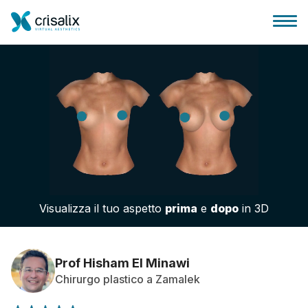
Accesso chirurghi
Piattaforma Business 3D
Visualizza il tuo aspetto
prima
e
dopo
in 3D
Piani
Recensioni dei pazienti
Prof Hisham El Minawi
Chirurgo plastico a Zamalek