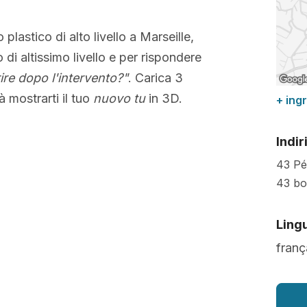
 plastico di alto livello a Marseille,
o di altissimo livello e per rispondere
re dopo l'intervento?"
. Carica 3
 mostrarti il tuo
nuovo tu
in 3D.
+ ing
Indir
43 Pé
43 bo
Lingu
franç