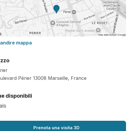
randire mappa
izzo
rier
ulevard Périer
13008
Marseille
,
France
e disponibili
ais
Prenota una visita 3D