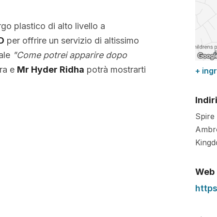
rgo plastico di alto livello a
3D
per offrire un servizio di altissimo
tale
"Come potrei apparire dopo
ura e
Mr Hyder Ridha
potrà mostrarti
+ ing
Indir
Spire
Ambr
King
Web
http