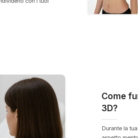
ividerlo con i tuoi
Come fun
3D?
Durante la tua
aspetto mentre