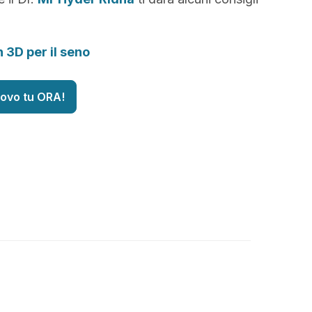
n 3D per il seno
uovo tu ORA!