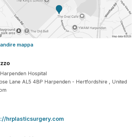
randire mappa
izzo
 Harpenden Hospital
ose Lane
AL5 4BP
Harpenden
-
Hertfordshire
,
United
dom
s://hrplasticsurgery.com