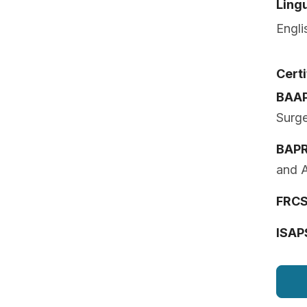
Lingu
Engli
Certi
BAA
Surg
BAP
and A
FRCS 
ISAP