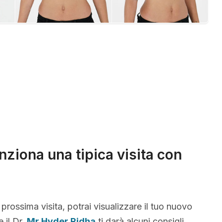
ziona una tipica visita con
 prossima visita, potrai visualizzare il tuo nuovo
 il Dr.
Mr Hyder Ridha
ti darà alcuni consigli