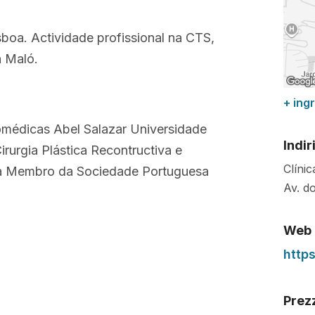
sboa. Actividade profissional na CTS,
a Maló.
+ ing
iomédicas Abel Salazar Universidade
Indir
irurgia Plástica Recontructiva e
Clíni
boa Membro da Sociedade Portuguesa
Av. d
Web
http
Prez