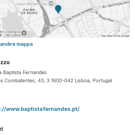
randire mappa
izzo
ca Baptista Fernandes
os Combatentes, 43, 3
1600-042
Lisboa
,
Portugal
s://www.baptistafernandes.pt/
zi