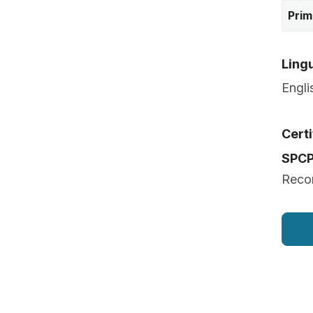
Prim
Lingu
Engli
Certi
SPC
Recon