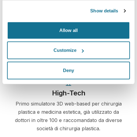
Show details
Facile e sicuro
Allow all
Crisalix si impegna a proteggere sempre la tua
privacy. I nostri server sono totalmente criptati e
Customize
le tue informazioni rese sicure e protette.
Deny
High-Tech
Primo simulatore 3D web-based per chirurgia
plastica e medicina estetica, già utilizzato da
dottori in oltre 100 e raccomandato da diverse
società di chirurgia plastica.