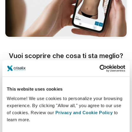
Vuoi scoprire che cosa ti sta meglio?
Dopo la visita,
Dr. Jorge Aso
potrebbe lasciarti
consultare il tuo 3D da casa, tramite il tuo account
Crisalix. Questo ti permetterà di condividere le tue
This website uses cookies
simulazioni con la tua famiglia, amici o con chiunque
tu desideri.
Welcome! We use cookies to personalize your browsing
experience. By clicking "Allow all," you agree to our use
of cookies. Review our
Privacy and Cookie Policy
to
Vedi il tuo nuovo tu ORA!
learn more.