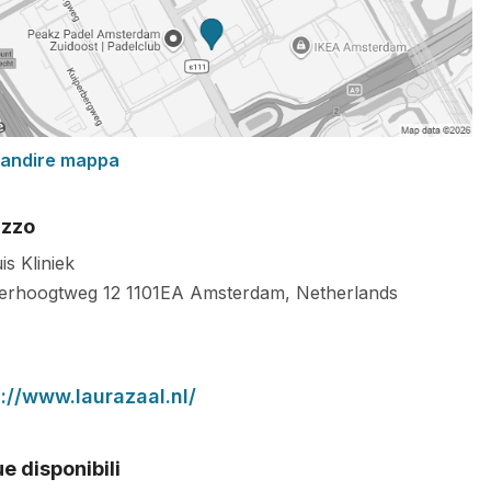
randire mappa
izzo
is Kliniek
erhoogtweg 12
1101EA
Amsterdam
,
Netherlands
://www.laurazaal.nl/
e disponibili