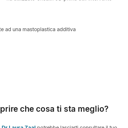
te ad una mastoplastica additiva
prire che cosa ti sta meglio?
,
Dr Laura Zaal
potrebbe lasciarti consultare il tuo