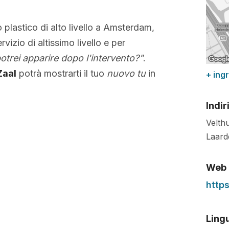
o plastico di alto livello a Amsterdam,
rvizio di altissimo livello e per
trei apparire dopo l'intervento?"
.
Zaal
potrà mostrarti il tuo
nuovo tu
in
+ ing
Indir
Velthu
Laard
Web
https
Lingu