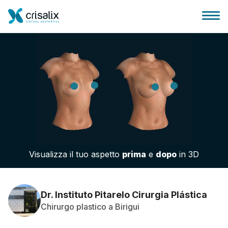
Accesso chirurghi
Piattaforma Business 3D
Visualizza il tuo aspetto
prima
e
dopo
in 3D
Piani
Recensioni dei pazienti
Dr. Instituto Pitarelo Cirurgia Plástica
Chirurgo plastico a Birigui