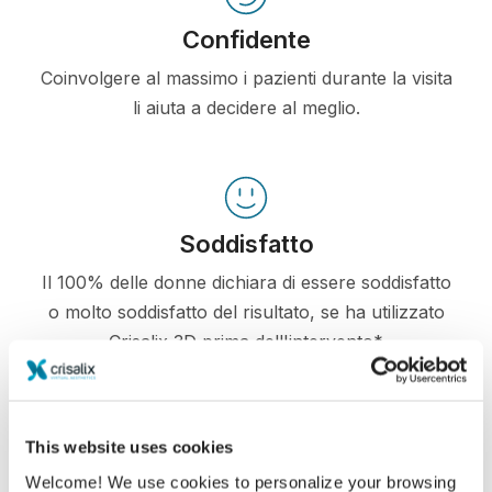
Confidente
Coinvolgere al massimo i pazienti durante la visita
li aiuta a decidere al meglio.
Soddisfatto
Il 100% delle donne dichiara di essere soddisfatto
o molto soddisfatto del risultato, se ha utilizzato
Crisalix 3D prima dell'intervento*
*Sondaggio online realizzato tra maggio 2010 e settembre
This website uses cookies
2011 con pazienti sottoposte ad una mastoplastica additiva
nello stesso periodo, in Svizzera.
Welcome! We use cookies to personalize your browsing