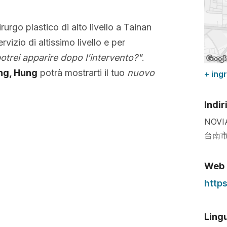
irurgo plastico di alto livello a Tainan
rvizio di altissimo livello e per
trei apparire dopo l'intervento?"
.
ng, Hung
potrà mostrarti il tuo
nuovo
+ ing
Indir
NOVIA
台南市
Web
http
Lingu