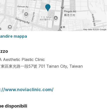
randire mappa
izzo
 Aesthetic Plastic Clinic
東區東光路一段57號
701
Tainan City
,
Taiwan
s://www.noviaclinic.com/
e disponibili